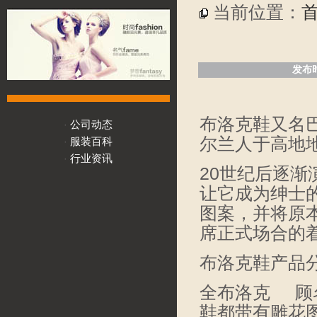
当前位置：
发布时
布洛克鞋又名巴
公司动态
·
尔兰人于高地
服装百科
·
行业资讯
·
20世纪后逐
让它成为绅士的
图案，并将原
席正式场合
布洛克鞋产品
全布洛克 顾名思
鞋都带有雕花